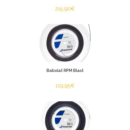
215,90
€
Babolat RPM Blast
119,95
€