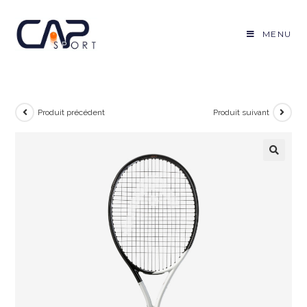
Skip
to
MENU
content
Produit précédent
Produit suivant