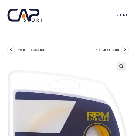
Skip
to
MENU
content
Produit précédent
Produit suivant