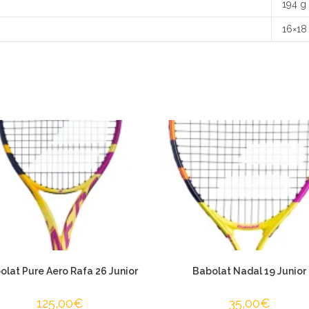
194 g
16×18
olat Pure Aero Rafa 26 Junior
Babolat Nadal 19 Junior
125,00
€
35,00
€